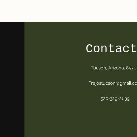
Hogar
New Page
New Page
New Page
Contact
Tucson, Arizona, 8570
Trejostucson@gmail.c
520-329-2639