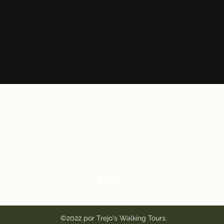
Recorridos a pie de Trejo
Mauro@TrejosTucson.com
520-329-2639
©2022 por Trejo's Walking Tours.