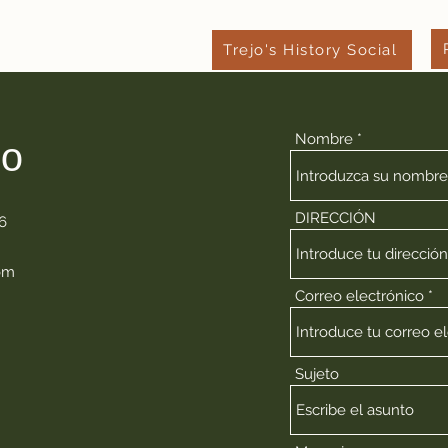
Trejo's History Social
New Page
New Page
More
Nombre
o
DIRECCIÓN
6
om
Correo electrónico
Sujeto