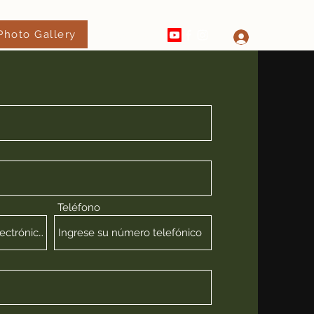
Photo Gallery
520-329-2639
Iniciar sesió
Teléfono